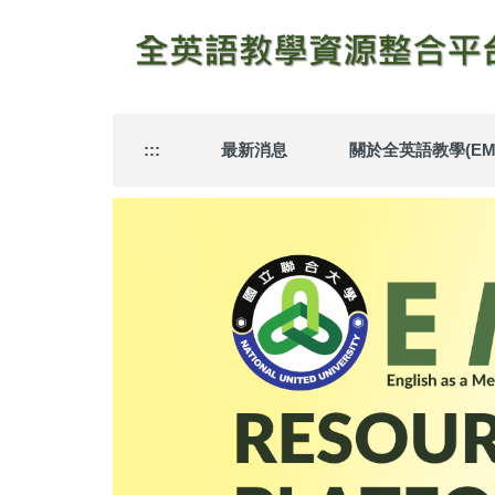
跳
到
主
要
內
容
:::
最新消息
關於全英語教學(EMI
區