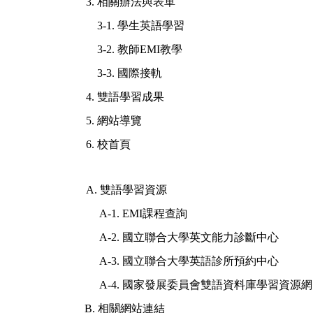
3.
相關辦法與表單
3-1.
學生英語學習
3-2.
教師
EMI
教學
3-3.
國際接軌
4.
雙語學習成果
5.
網站導覽
6.
校首頁
A.
雙語學習資源
A-1. EMI
課程查詢
A-2.
國立聯合大學
英文能力診斷中心
A-3.
國立聯合大學
英語診所預約中心
A-4.
國家發展
委員會
雙語資料庫學習資源網
B.
相關網站連結